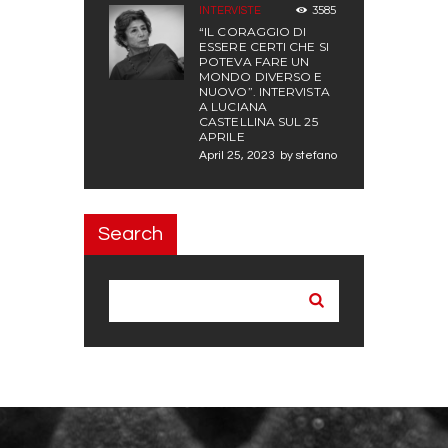
3585
INTERVISTE
“IL CORAGGIO DI
ESSERE CERTI CHE SI
POTEVA FARE UN
MONDO DIVERSO E
NUOVO”. INTERVISTA
A LUCIANA
CASTELLINA SUL 25
APRILE
April 25, 2023
by
stefano
Search
Search
for: