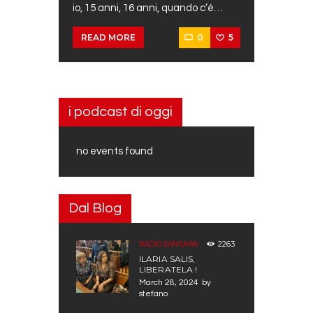
io, 15 anni, 16 anni, quando c’è…
0
5
READ MORE
i podcast di oggi
no events found
Dal Blog
2263
RADIO SANKARA
ILARIA SALIS,
LIBERATELA !
March 28, 2024
by
stefano