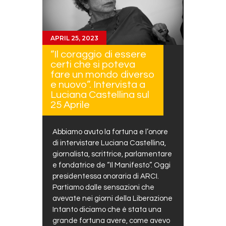
APRIL 25, 2023
“Il coraggio di essere
certi che si poteva
fare un mondo diverso
e nuovo”. Intervista a
Luciana Castellina sul
25 Aprile
Abbiamo avuto la fortuna e l’onore
di intervistare Luciana Castellina,
giornalista, scrittrice, parlamentare
e fondatrice de “Il Manifesto”. Oggi
presidentessa onoraria di ARCI.
Partiamo dalle sensazioni che
avevate nei giorni della Liberazione
Intanto diciamo che è stata una
grande fortuna avere, come avevo