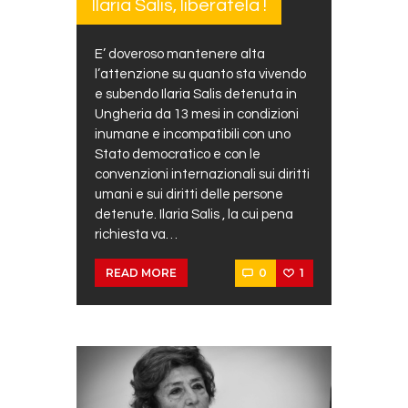
Ilaria Salis, liberatela !
E’ doveroso mantenere alta
l’attenzione su quanto sta vivendo
e subendo Ilaria Salis detenuta in
Ungheria da 13 mesi in condizioni
inumane e incompatibili con uno
Stato democratico e con le
convenzioni internazionali sui diritti
umani e sui diritti delle persone
detenute. Ilaria Salis , la cui pena
richiesta va…
0
1
READ MORE