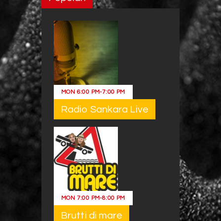
MON
6:00 PM
-
7:00 PM
Radio Sankara Live
MON
7:00 PM
-
8:00 PM
Brutti di mare